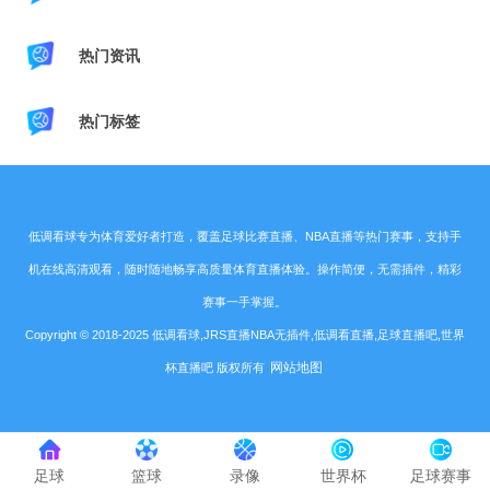
热门资讯
热门标签
低调看球专为体育爱好者打造，覆盖足球比赛直播、NBA直播等热门赛事，支持手
机在线高清观看，随时随地畅享高质量体育直播体验。操作简便，无需插件，精彩
赛事一手掌握。
Copyright © 2018-2025 低调看球,JRS直播NBA无插件,低调看直播,足球直播吧,世界
网站地图
杯直播吧 版权所有
足球
篮球
录像
世界杯
足球赛事