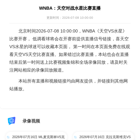
WNBA：天空对战水星比赛直播
更新时间：2026-07-08 10:00:00
北京时间2026-07-08 10:00:00，WNBA《天空VS水星》
比赛开赛， 低调看球将会在开赛前提供直播信号链接，喜天空
VS水星的球迷可以收藏本页面， 第一时间在本页面免费在线观
看天空VS天空比赛直播。如果错过比赛直播，本站也会在直播
结束后第一时间送上比赛视频集锦和全场录像回放，请及时关
注网站相应的录像回放频道。
本站所有直播和视频链接均由网友提供，并链接到其他网
站播放。
录像视频
2026年07月16日 ML麦克斯林VS克
2026年07月16日 克拉克斯维克VS