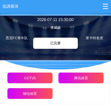
☰
低调看球
2026-07-11 15:30:00
澳威超
悉尼FC青年队
莱卡特老虎
已完赛
CCTV5
腾讯体育
咪咕体育