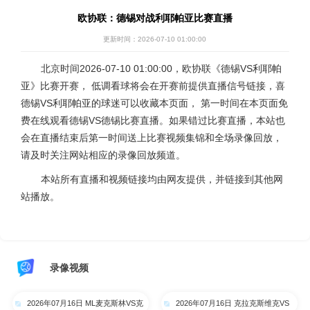
欧协联：德锡对战利耶帕亚比赛直播
更新时间：2026-07-10 01:00:00
北京时间2026-07-10 01:00:00，欧协联《德锡VS利耶帕
亚》比赛开赛， 低调看球将会在开赛前提供直播信号链接，喜
德锡VS利耶帕亚的球迷可以收藏本页面， 第一时间在本页面免
费在线观看德锡VS德锡比赛直播。如果错过比赛直播，本站也
会在直播结束后第一时间送上比赛视频集锦和全场录像回放，
请及时关注网站相应的录像回放频道。
本站所有直播和视频链接均由网友提供，并链接到其他网
站播放。
录像视频
2026年07月16日 ML麦克斯林VS克
2026年07月16日 克拉克斯维克VS