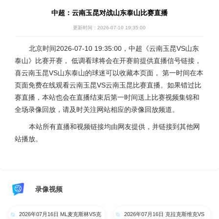
中超：云南玉昆对战山东泰山比赛直播
更新时间：2026-07-10 19:35:00
北京时间2026-07-10 19:35:00，中超《云南玉昆VS山东
泰山》比赛开赛， 低调看球将会在开赛前提供直播信号链接，
喜云南玉昆VS山东泰山的球迷可以收藏本页面， 第一时间在本
页面免费在线观看云南玉昆VS云南玉昆比赛直播。如果错过比
赛直播，本站也会在直播结束后第一时间送上比赛视频集锦和
全场录像回放，请及时关注网站相应的录像回放频道。
本站所有直播和视频链接均由网友提供，并链接到其他网
站播放。
录像视频
2026年07月16日 ML麦克斯林VS克
2026年07月16日 克拉克斯维克VS