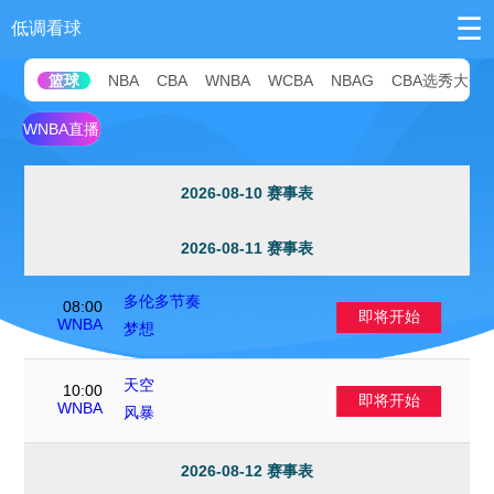
☰
低调看球
篮球
NBA
CBA
WNBA
WCBA
NBAG
CBA选秀大会
WNBA直播
2026-08-10 赛事表
2026-08-11 赛事表
多伦多节奏
08:00
即将开始
VS
WNBA
梦想
天空
10:00
即将开始
VS
WNBA
风暴
2026-08-12 赛事表