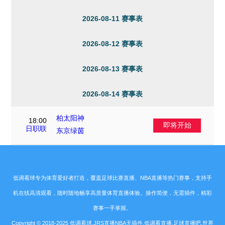
2026-08-11 赛事表
2026-08-12 赛事表
2026-08-13 赛事表
2026-08-14 赛事表
柏太阳神
18:00
即将开始
VS
日职联
东京绿茵
低调看球专为体育爱好者打造，覆盖足球比赛直播、NBA直播等热门赛事，支持手
机在线高清观看，随时随地畅享高质量体育直播体验。操作简便，无需插件，精彩
赛事一手掌握。
Copyright © 2018-2025 低调看球,JRS直播NBA无插件,低调看直播,足球直播吧,世界