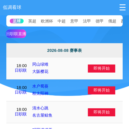
☰
低调看球
足球
英超
欧洲杯
中超
意甲
法甲
德甲
俄超
西
日职联直播
2026-08-08 赛事表
冈山绿雉
18:00
即将开始
VS
日职联
大阪樱花
水户蜀葵
18:00
即将开始
VS
日职联
柏太阳神
清水心跳
18:00
即将开始
VS
日职联
名古屋鲸鱼