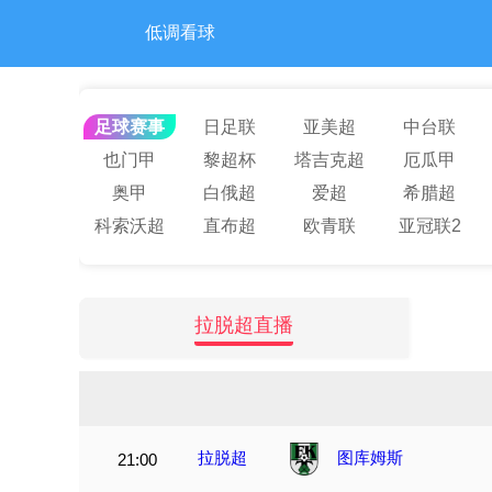
低调看球
足球赛事
日足联
亚美超
中台联
也门甲
黎超杯
塔吉克超
厄瓜甲
奥甲
白俄超
爱超
希腊超
科索沃超
直布超
欧青联
亚冠联2
拉脱超直播
拉脱超
图库姆斯
21:00