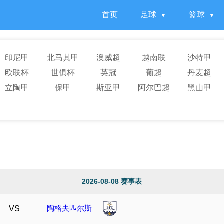
首页
足球
篮球
印尼甲
北马其甲
澳威超
越南联
沙特甲
欧联杯
世俱杯
英冠
葡超
丹麦超
立陶甲
保甲
斯亚甲
阿尔巴超
黑山甲
2026-08-08 赛事表
陶格夫匹尔斯
VS