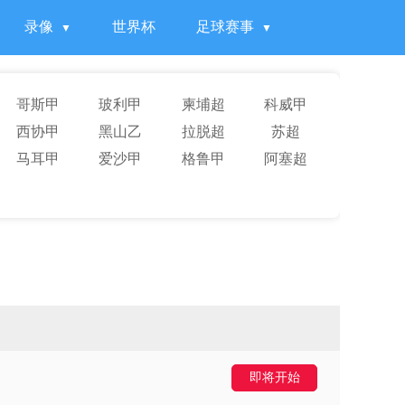
录像
世界杯
足球赛事
哥斯甲
玻利甲
柬埔超
科威甲
西协甲
黑山乙
拉脱超
苏超
马耳甲
爱沙甲
格鲁甲
阿塞超
即将开始