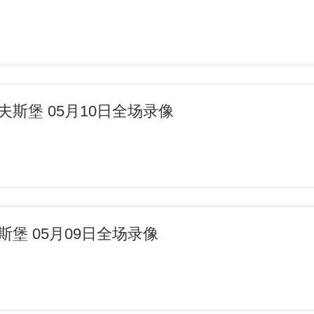
夫斯堡 05月10日全场录像
斯堡 05月09日全场录像