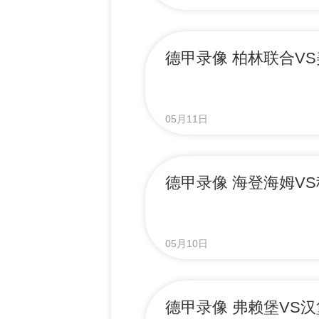
德甲录像 柏林联合VS
05月11日
德甲录像 海登海姆VS
05月10日
德甲录像 弗赖堡VS汉