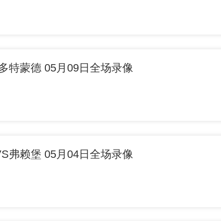
多特蒙德 05月09日全场录像
S弗赖堡 05月04日全场录像