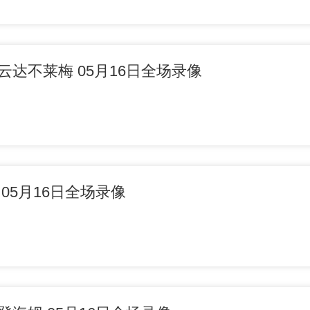
云达不莱梅 05月16日全场录像
 05月16日全场录像