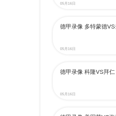
05月16日
德甲录像 多特蒙德VS
05月16日
德甲录像 科隆VS拜仁
05月16日