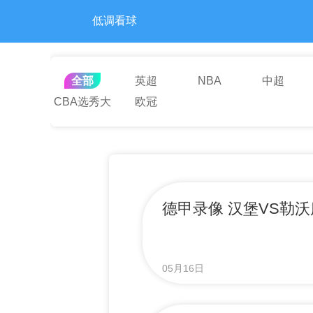
低调看球
全部
英超
NBA
中超
CBA选秀大
欧冠
会
德甲录像 汉堡VS勒沃
05月16日