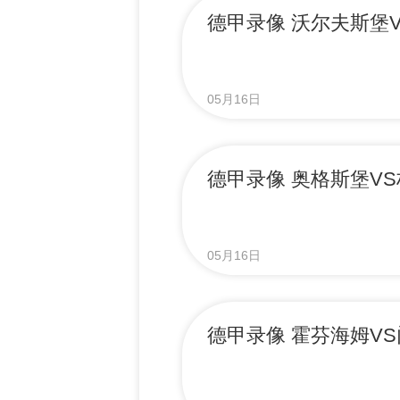
德甲录像 沃尔夫斯堡V
05月16日
德甲录像 奥格斯堡VS
05月16日
德甲录像 霍芬海姆VS