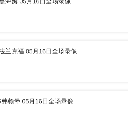
登海姆 05月16日全场录像
法兰克福 05月16日全场录像
S弗赖堡 05月16日全场录像