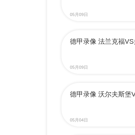
05月09日
德甲录像 法兰克福VS
05月09日
德甲录像 沃尔夫斯堡V
05月04日