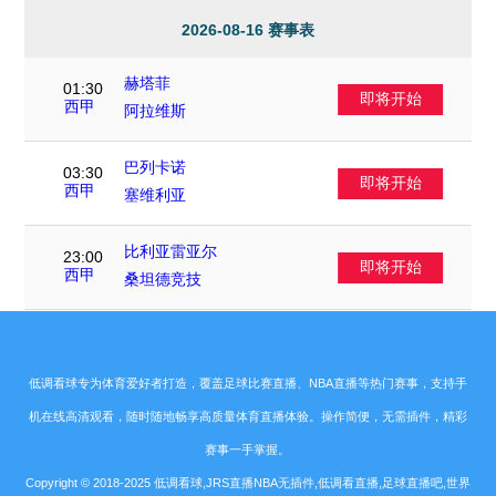
2026-08-16 赛事表
赫塔菲
01:30
即将开始
VS
西甲
阿拉维斯
巴列卡诺
03:30
即将开始
VS
西甲
塞维利亚
比利亚雷亚尔
23:00
即将开始
VS
西甲
桑坦德竞技
低调看球专为体育爱好者打造，覆盖足球比赛直播、NBA直播等热门赛事，支持手
机在线高清观看，随时随地畅享高质量体育直播体验。操作简便，无需插件，精彩
赛事一手掌握。
Copyright © 2018-2025 低调看球,JRS直播NBA无插件,低调看直播,足球直播吧,世界