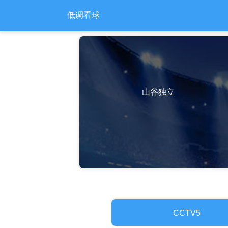
低调看球
山谷独立
CCTV5