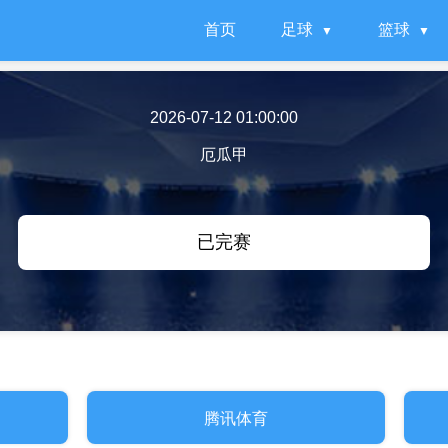
首页
足球
篮球
2026-07-12 01:00:00
厄瓜甲
已完赛
腾讯体育