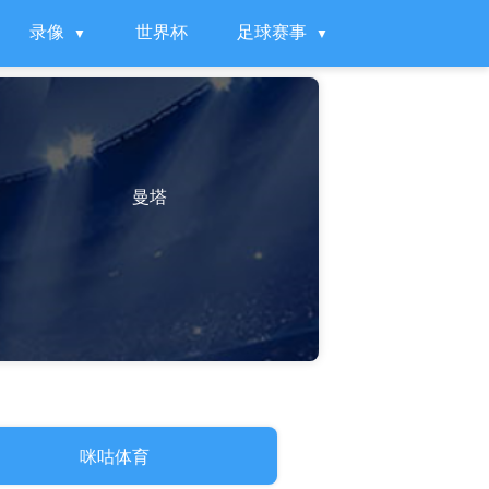
录像
世界杯
足球赛事
曼塔
咪咕体育