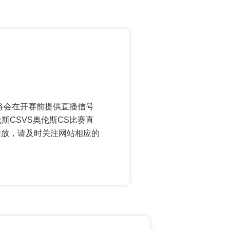
调看球将会在开赛前提供直播信号
斯CSVS奥伦斯CS比赛直
回放，请及时关注网站相应的