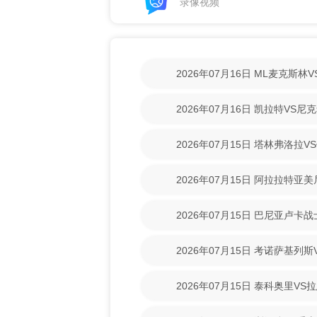
录像视频
2026年07月16日 ML麦克斯
【高清回放】
2026年07月16日 凯拉特VS
放】
2026年07月15日 塔林弗洛拉V
【高清回放】
2026年07月15日 阿拉拉特亚
【高清回放】
2026年07月15日 巴尼亚卢卡
场录像【高清回放】
2026年07月15日 考诺萨基列
清回放】
2026年07月15日 泰科奥里V
放】