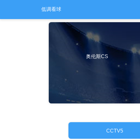
低调看球
奥伦斯CS
CCTV5