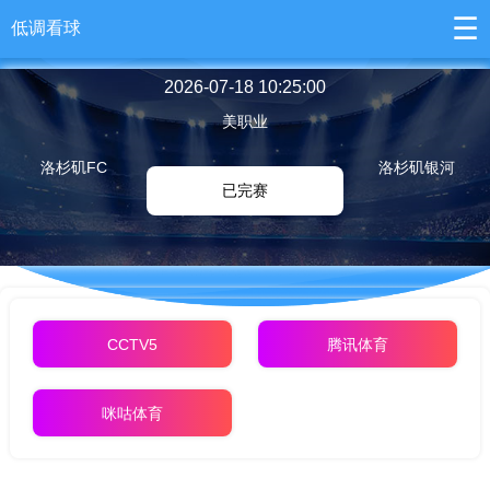
☰
低调看球
2026-07-18 10:25:00
美职业
洛杉矶FC
洛杉矶银河
已完赛
CCTV5
腾讯体育
咪咕体育