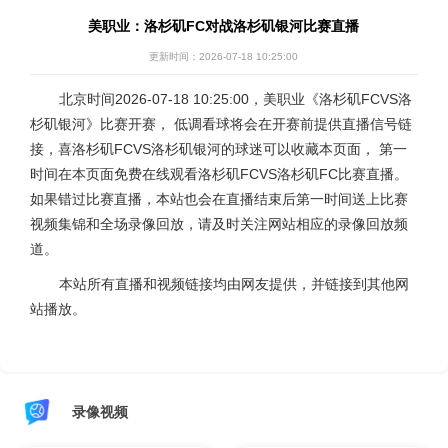
美职业：洛杉矶FC对战洛杉矶银河比赛直播
更新时间：2026-07-18 10:25:00
北京时间2026-07-18 10:25:00，美职业《洛杉矶FCVS洛
杉矶银河》比赛开赛， 低调看球将会在开赛前提供直播信号链
接，喜洛杉矶FCVS洛杉矶银河的球迷可以收藏本页面， 第一
时间在本页面免费在线观看洛杉矶FCVS洛杉矶FC比赛直播。
如果错过比赛直播，本站也会在直播结束后第一时间送上比赛
视频集锦和全场录像回放，请及时关注网站相应的录像回放频
道。
本站所有直播和视频链接均由网友提供，并链接到其他网
站播放。
录像视频