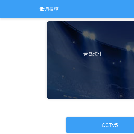
低调看球
青岛海牛
CCTV5