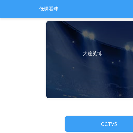
低调看球
大连英博
CCTV5