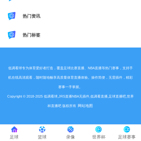
热门资讯
热门标签
低调看球专为体育爱好者打造，覆盖足球比赛直播、NBA直播等热门赛事，支持手
机在线高清观看，随时随地畅享高质量体育直播体验。操作简便，无需插件，精彩
赛事一手掌握。
Copyright © 2018-2025 低调看球,JRS直播NBA无插件,低调看直播,足球直播吧,世界
网站地图
杯直播吧 版权所有
足球
篮球
录像
世界杯
足球赛事