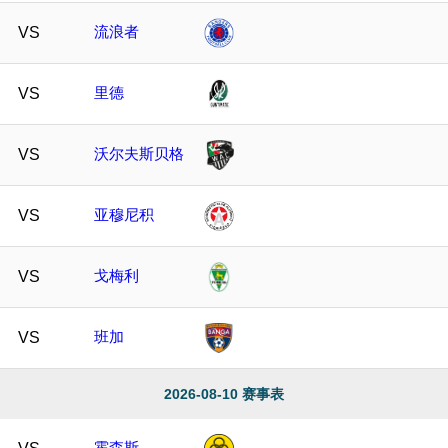
流浪者
VS
里德
VS
沃尔夫斯贝格
VS
亚穆尼积
VS
戈梅利
VS
班加
VS
2026-08-10 赛事表
霍森斯