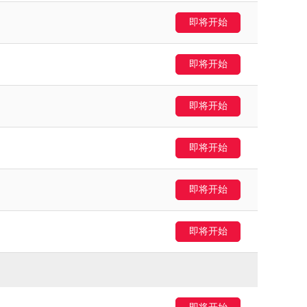
即将开始
即将开始
即将开始
即将开始
即将开始
即将开始