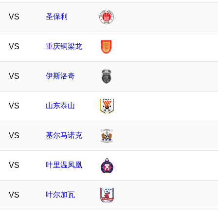
圣保利
VS
重庆铜梁龙
VS
伊斯洛奇
VS
山东泰山
VS
基尔马诺克
VS
叶里温凤凰
VS
叶尔加瓦
VS