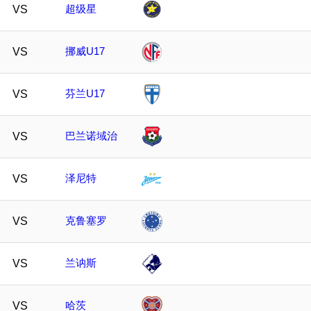
超级星
VS
挪威U17
VS
芬兰U17
VS
巴兰诺域治
VS
泽尼特
VS
克鲁塞罗
VS
兰讷斯
VS
哈茨
VS